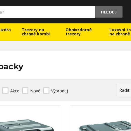
HLEDEJ
uzdra
Trezory na
Ohnivzdorné
Luxusní tr
zbraně kombi
trezory
na zbraně
packy
:
Akce
Nové
Výprodej