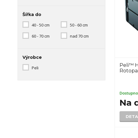
Šířka do
40 - 50 cm
50 - 60 cm
60 - 70 cm
nad 70 cm
Výrobce
Peli™ 
Peli
Rotopa
Dostupno
Na 
DETA