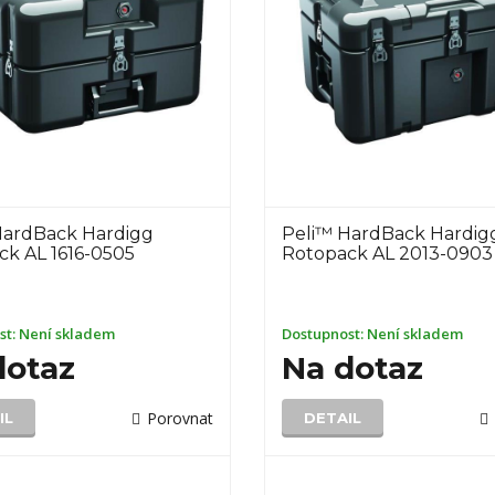
HardBack Hardigg
Peli™ HardBack Hardig
ck AL 1616-0505
Rotopack AL 2013-0903
st:
Není skladem
Dostupnost:
Není skladem
dotaz
Na dotaz
Porovnat
IL
DETAIL