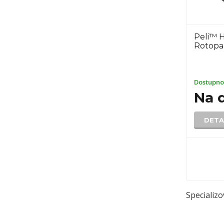
Peli™ 
Rotopa
Dostupno
Na 
DETA
Specializ