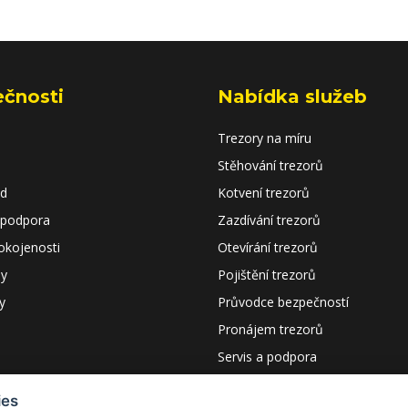
ečnosti
Nabídka služeb
Trezory na míru
Stěhování trezorů
od
Kotvení trezorů
 podpora
Zazdívání trezorů
okojenosti
Otevírání trezorů
dy
Pojištění trezorů
y
Průvodce bezpečností
Pronájem trezorů
Servis a podpora
Certifikáty a návody
ies