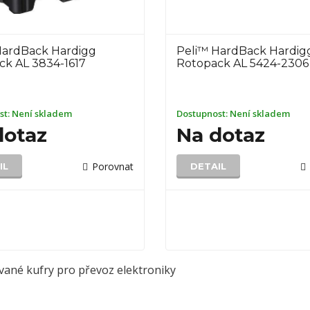
HardBack Hardigg
Peli™ HardBack Hardig
ck AL 3834-1617
Rotopack AL 5424-2306
st:
Není skladem
Dostupnost:
Není skladem
dotaz
Na dotaz
Porovnat
IL
DETAIL
ované kufry pro převoz elektroniky