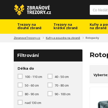
Trezory na
Trezory na
Kufry a po
dlouhé zbraně
krátké zbraně
na zbraně
ZbranoveTrezory.cz
Kufry a pouzdra na zbraně
Rotopacky
Roto
Filtrování
Délka do
Vyberte
100 - 110 cm
40 - 50 cm
50 - 60 cm
70 - 80 cm
80 - 90 cm
90 - 100 cm
nad 130 cm