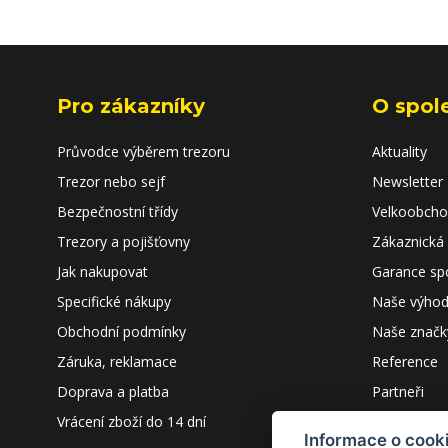
Pro zákazníky
O spol
Průvodce výběrem trezoru
Aktuality
Trezor nebo sejf
Newsletter
Bezpečnostní třídy
Velkoobch
Trezory a pojišťovny
Zákaznická
Jak nakupovat
Garance sp
Specifické nákupy
Naše výho
Obchodní podmínky
Naše značk
Záruka, reklamace
Reference
Doprava a platba
Partneři
Vrácení zboží do 14 dní
Kontakty
Informace o cook