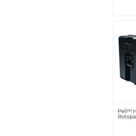
Peli™ 
Rotopa