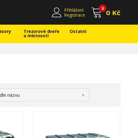
0
Přihlášení
0 Kč
Registrace
ezory
Trezorové dveře
Ostatní
a místnosti