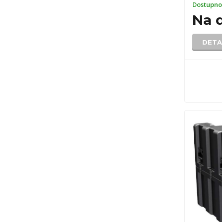
Dostupno
Na 
DETA