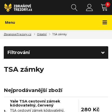
0
Menu
ZbranoveTrezory.cz
Ostatní
TSA zámky
Filtrování
TSA zámky
Nejprodávanější zboží
Yale TSA cestovní zámek
kódovatelný, červený
280 Kč
TSA cestovní zámek kódovatelný,
1.