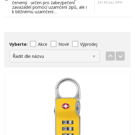
červený určen pro zabezpečení
231 Kč bez DPH
zavazadel pomocí uzamčení zipů, ale i
k běžnému uzamčení…
Vyberte:
Akce
Nové
Výprodej