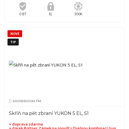
0 BT
EL
300K
NOVÉ
TIP
SHOWROOM FM
Skříň na pět zbraní YUKON 5 EL, S1
+ doprava zdarma
+ dárek
Rottner Zámek na spoušť s číselnou kombinací Gun