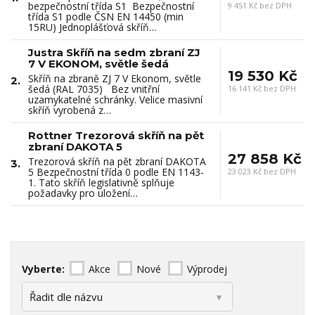
bezpečnostní třída S1 Bezpečnostní
9 451 Kč bez DPH
třída S1 podle ČSN EN 14450 (min
15RU) Jednoplášťová skříň…
Justra Skříň na sedm zbraní ZJ
7 V EKONOM, světle šedá
19 530 Kč
Skříň na zbraně ZJ 7 V Ekonom, světle
2.
šedá (RAL 7035) Bez vnitřní
16 141 Kč bez DPH
uzamykatelné schránky. Velice masivní
skříň vyrobená z…
Rottner Trezorová skříň na pět
zbraní DAKOTA 5
27 858 Kč
Trezorová skříň na pět zbraní DAKOTA
3.
5 Bezpečnostní třída 0 podle EN 1143-
23 023 Kč bez DPH
1. Tato skříň legislativně splňuje
požadavky pro uložení…
Vyberte:
Akce
Nové
Výprodej