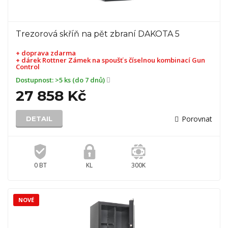
Trezorová skříň na pět zbraní DAKOTA 5
+ doprava zdarma
+ dárek
Rottner Zámek na spoušť s číselnou kombinací Gun
Control
Dostupnost:
>5 ks (do 7 dnů)
27 858 Kč
Porovnat
DETAIL
0 BT
KL
300K
NOVÉ