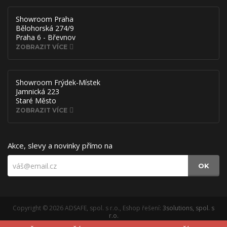
Showroom Praha
Bělohorská 274/9
Praha 6 - Břevnov
ZOBRAZIT VÍCE
Showroom Frýdek-Místek
Jamnická 223
Staré Město
ZOBRAZIT VÍCE
Akce, slevy a novinky přímo na
OK
Copyright © 2026 ADSAFE, spol. s r.o., Eshop řešení:
3solutions, spol. s
r.o.
Provozováno na
B2B/B2C systému:
3ESHOP SmartShopper