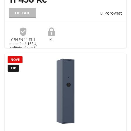
Porovnat
DETAIL
ČSN EN 1143-1
KL
minimálně 15RU,
splňuje zákon č.
90/2024 Sb.
NOVÉ
TIP