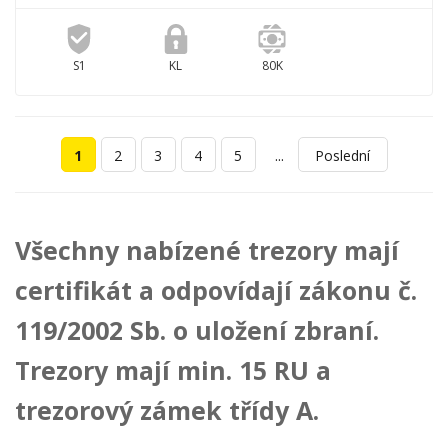
S1
KL
80K
...
1
2
3
4
5
Poslední
Všechny nabízené trezory mají
certifikát a odpovídají zákonu č.
119/2002 Sb. o uložení zbraní.
Trezory mají min. 15 RU a
trezorový zámek třídy A.