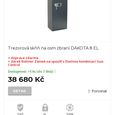
Trezorová skříň na osm zbraní DAKOTA 8 EL
+ doprava zdarma
+ dárek
Rottner Zámek na spoušť s číselnou kombinací Gun
Control
Dostupnost:
>5 ks (do 7 dnů)
38 680 Kč
Porovnat
DETAIL
0 BT
EL
300K