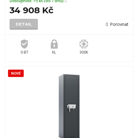
Dostupnost:
>5 ks (do 7 dnů)
34 908 Kč
Porovnat
DETAIL
0 BT
KL
300K
NOVÉ