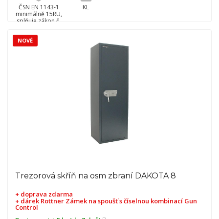
ČSN EN 1143-1
KL
minimálně 15RU,
splňuje zákon č.
90/2024 Sb.
NOVÉ
Trezorová skříň na osm zbraní DAKOTA 8
+ doprava zdarma
+ dárek
Rottner Zámek na spoušť s číselnou kombinací Gun
Control