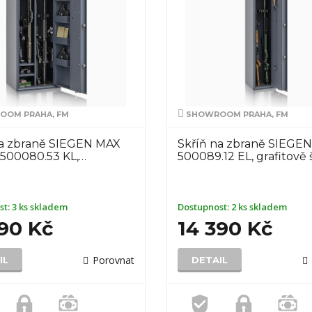
OM PRAHA, FM
SHOWROOM PRAHA, FM
na zbraně SIEGEN MAX
Skříň na zbraně SIEGEN
500080.53 KL,…
500089.12 EL, grafitově
st:
3 ks skladem
Dostupnost:
2 ks skladem
990 Kč
14 390 Kč
Porovnat
IL
DETAIL