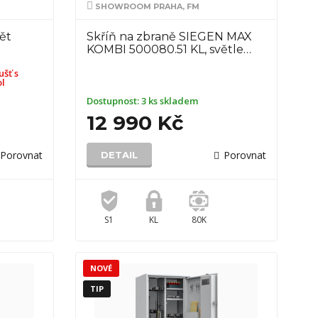
SHOWROOM PRAHA, FM
ět
Skříň na zbraně SIEGEN MAX
KOMBI 500080.51 KL, světle…
šť s
ol
Dostupnost:
3 ks skladem
12 990 Kč
Porovnat
Porovnat
DETAIL
S1
KL
80K
NOVÉ
TIP