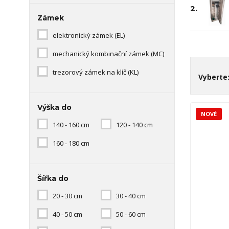
2.
Zámek
elektronický zámek (EL)
mechanický kombinační zámek (MC)
trezorový zámek na klíč (KL)
Vyberte
Výška do
NOVÉ
140 - 160 cm
120 - 140 cm
160 - 180 cm
Šířka do
20 - 30 cm
30 - 40 cm
40 - 50 cm
50 - 60 cm