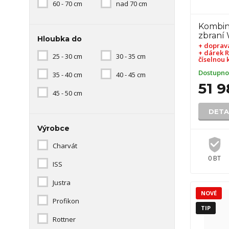
60 - 70 cm
nad 70 cm
Kombin
zbraní
Hloubka do
+ doprav
+ dárek
R
25 - 30 cm
30 - 35 cm
číselnou 
Dostupno
35 - 40 cm
40 - 45 cm
51 9
45 - 50 cm
DETA
Výrobce
Charvát
0 BT
ISS
Justra
NOVÉ
Profikon
TIP
Rottner