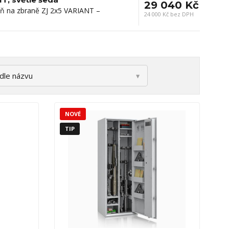
29 040 Kč
íň na zbraně ZJ 2x5 VARIANT –
24 000 Kč bez DPH
NOVÉ
TIP