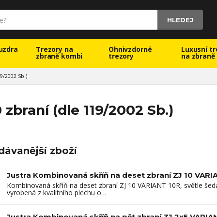
HLEDEJ
uzdra
Trezory na
Ohnivzdorné
Luxusní tr
zbraně kombi
trezory
na zbraně
9/2002 Sb.)
 zbraní (dle 119/2002 Sb.)
dávanější zboží
Justra Kombinovaná skříň na deset zbraní ZJ 10 VARIA
Kombinovaná skříň na deset zbraní ZJ 10 VARIANT 10R, světle šedá
vyrobená z kvalitního plechu o…
Justra Kombinovaná skříň na pět zbraní ZJ 2x5 VARIAN