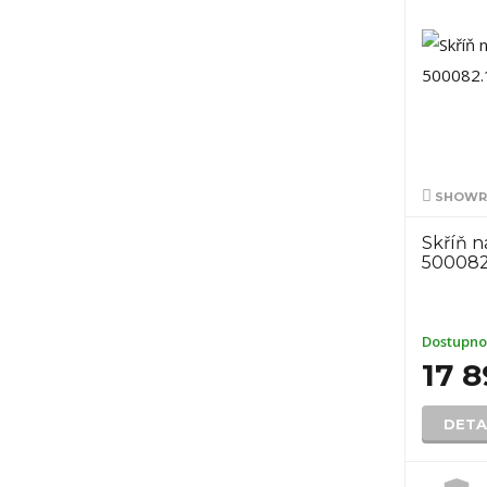
SHOWR
Skříň 
500082.
Dostupno
17 
DETA