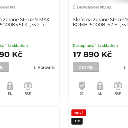
OOM FM
SHOWROOM PRAHA
na zbraně SIEGEN MAX
Skříň na zbraně SIEGE
00083.51 KL, světle…
KOMBI 500081.52 EL, sv
st:
1 ks skladem
Dostupnost:
1 ks skladem
490 Kč
17 890 Kč
Porovnat
IL
DETAIL
KL
80K
S1
EL
80K
NOVÉ
TIP