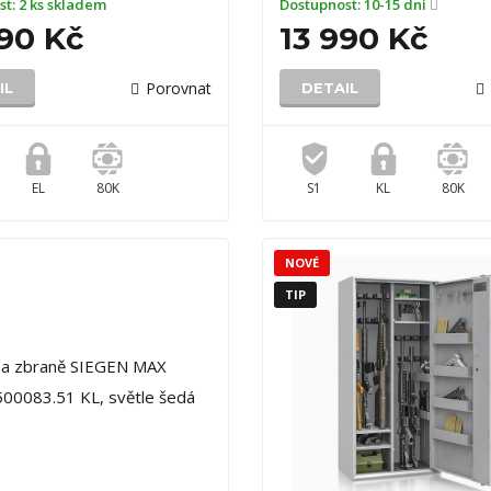
st:
2 ks skladem
Dostupnost:
10-15 dní
790 Kč
13 990 Kč
Porovnat
IL
DETAIL
EL
80K
S1
KL
80K
NOVÉ
TIP