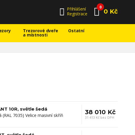
0
Přihlášení
0 Kč
Registrace
ezory
Trezorové dveře
Ostatní
a místnosti
NT 10R, světle šedá
38 010 Kč
 (RAL 7035) Velice masivní skříň
31 413 Kč bez DPH
T, světle šedá