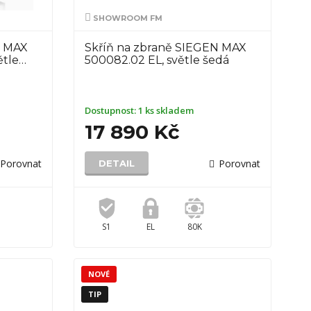
SHOWROOM FM
N MAX
Skříň na zbraně SIEGEN MAX
ětle…
500082.02 EL, světle šedá
Dostupnost:
1 ks skladem
17 890 Kč
Porovnat
Porovnat
DETAIL
S1
EL
80K
NOVÉ
TIP