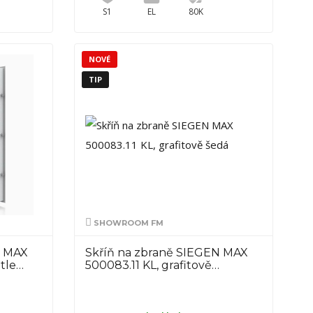
S1
EL
80K
NOVÉ
TIP
SHOWROOM FM
N MAX
Skříň na zbraně SIEGEN MAX
ětle…
500083.11 KL, grafitově…