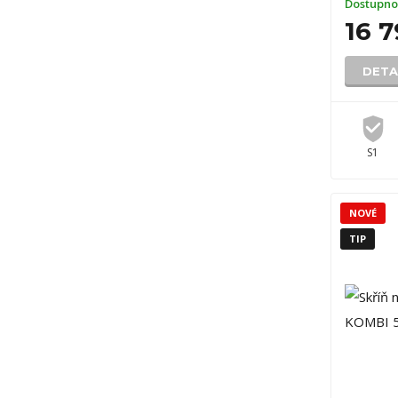
Dostupno
16 
DETA
S1
NOVÉ
TIP