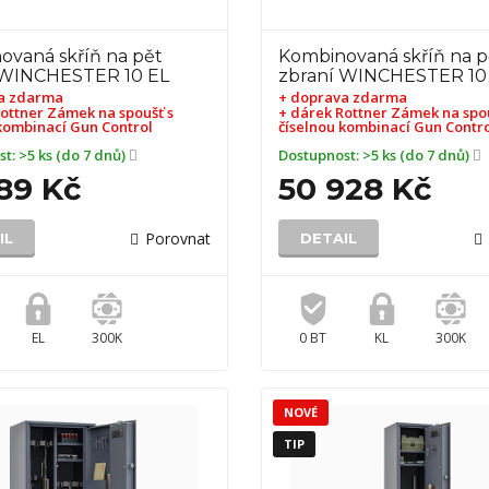
ovaná skříň na pět
Kombinovaná skříň na p
 WINCHESTER 10 EL
zbraní WINCHESTER 10
a zdarma
+ doprava zdarma
ottner Zámek na spoušť s
+ dárek
Rottner Zámek na spou
kombinací Gun Control
číselnou kombinací Gun Contr
st:
>5 ks (do 7 dnů)
Dostupnost:
>5 ks (do 7 dnů)
89 Kč
50 928 Kč
Porovnat
IL
DETAIL
EL
300K
0 BT
KL
300K
NOVÉ
TIP