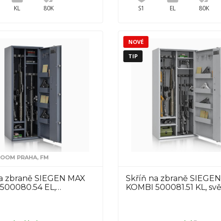
KL
80K
S1
EL
80K
NOVÉ
TIP
OM PRAHA, FM
na zbraně SIEGEN MAX
Skříň na zbraně SIEGE
500080.54 EL,…
KOMBI 500081.51 KL, sv