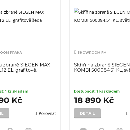
OOM PRAHA
SHOWROOM FM
na zbraně SIEGEN MAX
Skříň na zbraně SIEGE
12 EL, grafitově…
KOMBI 500084.51 KL, sv
st:
1 ks skladem
Dostupnost:
1 ks skladem
890 Kč
18 890 Kč
Porovnat
IL
DETAIL