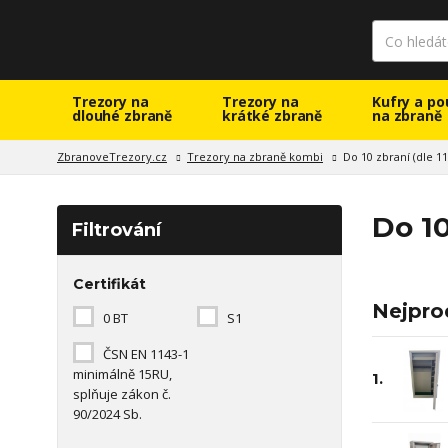
Trezory na
Trezory na
Kufry a po
dlouhé zbraně
krátké zbraně
na zbraně
ZbranoveTrezory.cz
Trezory na zbraně kombi
Do 10 zbraní (dle 11
Do 10
Filtrování
Certifikát
Nejpro
0 BT
S1
ČSN EN 1143-1
minimálně 15RU,
1.
splňuje zákon č.
90/2024 Sb.