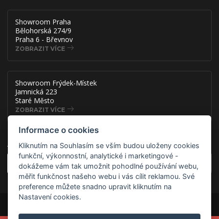
Showroom Praha
Bělohorská 274/9
Praha 6 - Břevnov
ZOBRAZIT VÍCE
Showroom Frýdek-Místek
Jamnická 223
Staré Město
ZOBRAZIT VÍCE
Informace o cookies
Akce, slevy a novinky přímo na
Kliknutím na Souhlasím se vším budou uloženy cookies
funkční, výkonnostní, analytické i marketingové -
OK
dokážeme vám tak umožnit pohodlné používání webu,
měřit funkčnost našeho webu i vás cílit reklamou. Své
preference můžete snadno upravit kliknutím na
Nastavení cookies.
Copyright © 2026 ADSAFE, spol. s r.o., Eshop řešení:
3solutions, spol. s
r.o.
Provozováno na
B2B/B2C systému:
3ESHOP SmartShopper