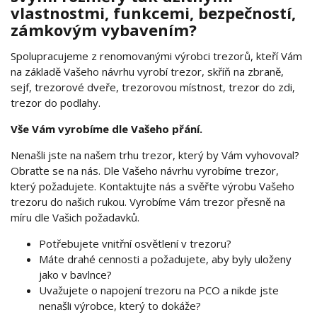
vlastnostmi, funkcemi, bezpečností,
zámkovým vybavením?
Spolupracujeme z renomovanými výrobci trezorů, kteří Vám
na základě Vašeho návrhu vyrobí trezor, skříň na zbraně,
sejf, trezorové dveře, trezorovou místnost, trezor do zdi,
trezor do podlahy.
Vše Vám vyrobíme dle Vašeho přání.
Nenašli jste na našem trhu trezor, který by Vám vyhovoval?
Obraťte se na nás. Dle Vašeho návrhu vyrobíme trezor,
který požadujete. Kontaktujte nás a svěřte výrobu Vašeho
trezoru do našich rukou. Vyrobíme Vám trezor přesně na
míru dle Vašich požadavků.
Potřebujete vnitřní osvětlení v trezoru?
Máte drahé cennosti a požadujete, aby byly uloženy
jako v bavlnce?
Uvažujete o napojení trezoru na PCO a nikde jste
nenašli výrobce, který to dokáže?