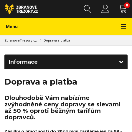
0
Menu
ZbranoveTrezory.cz
Doprava a platba
Informace
Doprava a platba
Dlouhodobě Vám nabízíme
zvýhodněné ceny dopravy se slevami
až 50 % oproti běžným tarifům
dopravců.
Zásilky o hmotnosti do 30kg nyní zasíláme jen za 99,-