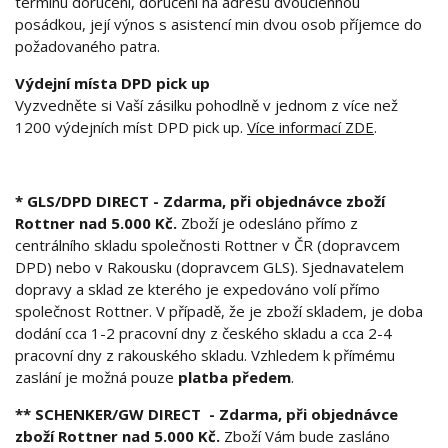
termínu doručení, doručení na adresu dvoučlennou
posádkou, její výnos s asistencí min dvou osob příjemce do
požadovaného patra.
Výdejní místa DPD pick up
Vyzvedněte si Vaší zásilku pohodlně v jednom z více než
1200 výdejních míst DPD pick up.
Více informací ZDE
.
* GLS/DPD DIRECT
- Zdarma, při objednávce zboží
Rottner nad 5.000 Kč.
Zboží je odesláno přímo z
centrálního skladu společnosti Rottner v ČR (dopravcem
DPD) nebo v Rakousku (dopravcem GLS). Sjednavatelem
dopravy a sklad ze kterého je expedováno volí přímo
společnost Rottner. V případě, že je zboží skladem, je doba
dodání cca 1-2 pracovní dny z českého skladu a cca 2-4
pracovní dny z rakouského skladu. Vzhledem k přímému
zaslání je možná pouze
platba předem
.
** SCHENKER/GW DIRECT - Zdarma, při objednávce
zboží Rottner nad 5.000 Kč.
Zboží Vám bude zasláno