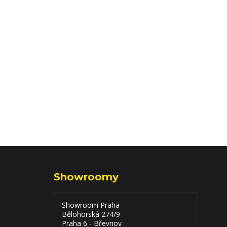
Showroomy
Showroom Praha
Bělohorská 274/9
Praha 6 - Břevnov