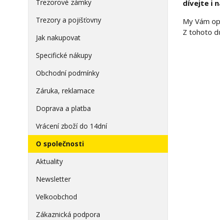
Trezorové zámky
dívejte i 
Trezory a pojišťovny
My Vám op
Z tohoto d
Jak nakupovat
Specifické nákupy
Obchodní podmínky
Záruka, reklamace
Doprava a platba
Vrácení zboží do 14dní
O společnosti
Aktuality
Newsletter
Velkoobchod
Zákaznická podpora