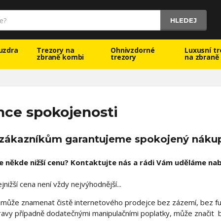
HLEDEJ
uzdra
Trezory na
Ohnivzdorné
Luxusní tr
zbraně kombi
trezory
na zbraně
nce spokojenosti
zákazníkům garantujeme spokojený náku
te někde nižší cenu? Kontaktujte nás a rádi Vám uděláme na
nižší cena není vždy nejvýhodnější...
 může znamenat čistě internetového prodejce bez zázemí, bez f
avy případně dodatečnými manipulačními poplatky, může značit b