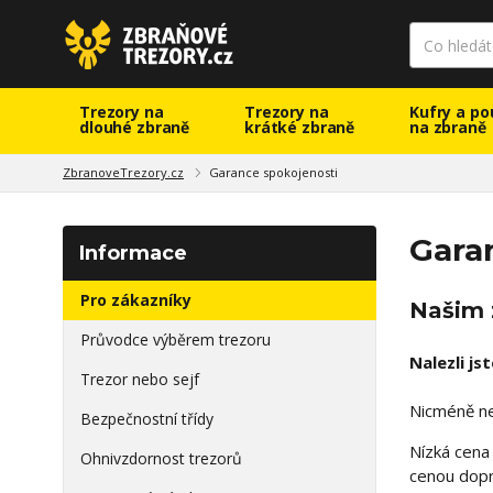
Trezory na
Trezory na
Kufry a po
dlouhé zbraně
krátké zbraně
na zbraně
ZbranoveTrezory.cz
Garance spokojenosti
Gara
Informace
Pro zákazníky
Našim 
Průvodce výběrem trezoru
Nalezli js
Trezor nebo sejf
Nicméně nej
Bezpečnostní třídy
Nízká cena
Ohnivzdornost trezorů
cenou dopr