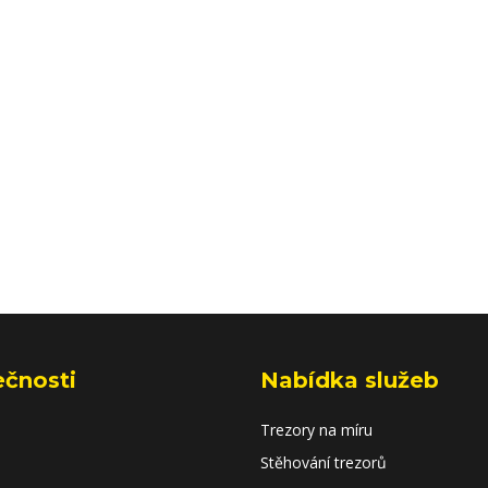
ečnosti
Nabídka služeb
Trezory na míru
Stěhování trezorů