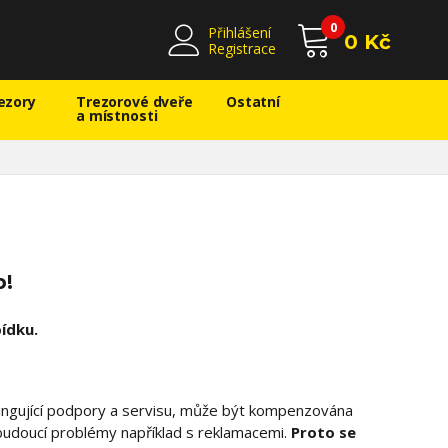
0
Přihlášení
0 Kč
Registrace
ezory
Trezorové dveře
Ostatní
a místnosti
p!
bídku.
ungující podpory a servisu, může být kompenzována
udoucí problémy například s reklamacemi.
Proto se