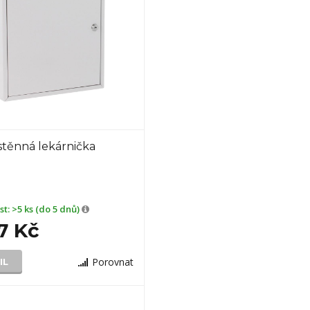
stěnná lekárnička
st:
>5 ks (do 5 dnů)
7 Kč
Porovnat
IL