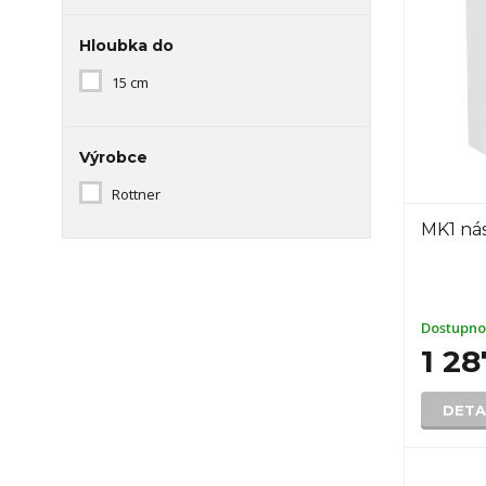
Hloubka do
15 cm
Výrobce
Rottner
MK1 ná
Dostupno
1 28
DETA