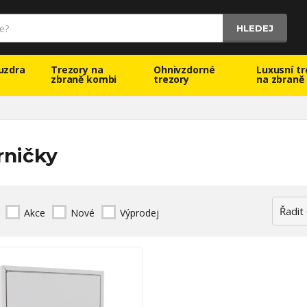
HLEDEJ
uzdra
Trezory na
Ohnivzdorné
Luxusní tr
zbraně kombi
trezory
na zbraně
rničky
:
Akce
Nové
Výprodej