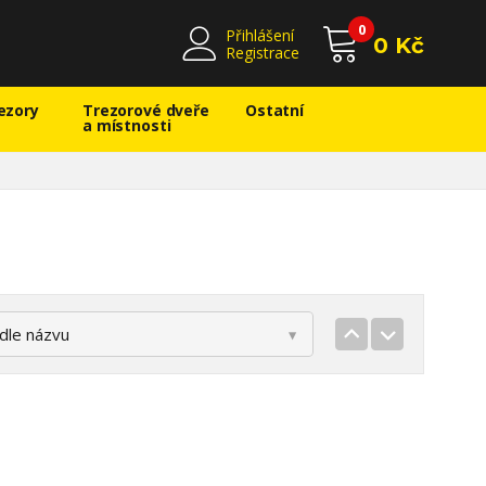
0
Přihlášení
0 Kč
Registrace
ezory
Trezorové dveře
Ostatní
a místnosti