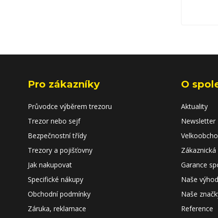
Pro zákazníky
O spol
Průvodce výběrem trezoru
Aktuality
Trezor nebo sejf
Newsletter
Bezpečnostní třídy
Velkoobch
Trezory a pojišťovny
Zákaznická
Jak nakupovat
Garance sp
Specifické nákupy
Naše výho
Obchodní podmínky
Naše značk
Záruka, reklamace
Reference