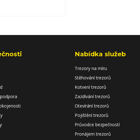
ečnosti
Nabídka služeb
Trezory na míru
Stěhování trezorů
od
Kotvení trezorů
 podpora
Zazdívání trezorů
okojenosti
Otevírání trezorů
dy
Pojištění trezorů
y
Průvodce bezpečností
Pronájem trezorů