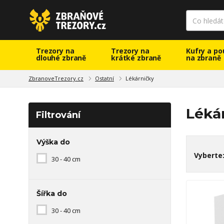
Trezory na
Trezory na
Kufry a po
dlouhé zbraně
krátké zbraně
na zbraně
ZbranoveTrezory.cz
Ostatní
Lékárničky
Léká
Filtrování
Výška do
Vyberte
30 - 40 cm
Šířka do
30 - 40 cm