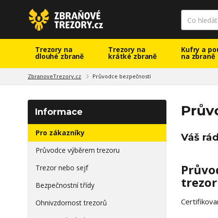
Trezory na
Trezory na
Kufry a po
dlouhé zbraně
krátké zbraně
na zbraně
ZbranoveTrezory.cz
Průvodce bezpečností
Prův
Informace
Pro zákazníky
Váš rád
Průvodce výběrem trezoru
Průvod
Trezor nebo sejf
trezor
Bezpečnostní třídy
Certifikov
Ohnivzdornost trezorů