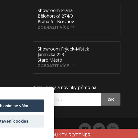
Showroom Praha
Bělohorská 274/9
Praha 6 - Břevnov
ZOBRAZIT VÍCE
Showroom Frýdek-Místek
Jamnická 223
Staré Město
ZOBRAZIT VÍCE
Akce, slevy a novinky přímo na
OK
hlasím se vším
tavení cookies
VU 10% NA VYBRANÉ PRODUKTY ROTTNER,