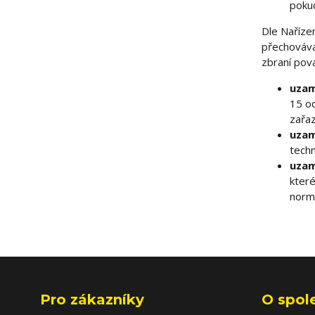
poku
Dle Naříze
přechováva
zbraní pova
uzam
15 o
zařa
uzam
tech
uzam
které
norm
Pro zákazníky
O spol