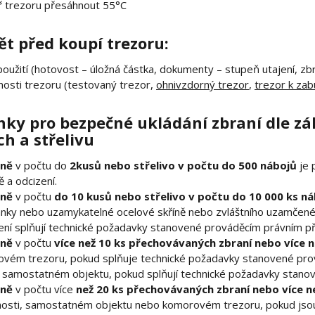
ř trezoru přesáhnout 55°C
ět před koupí trezoru:
použití (hotovost – úložná částka, dokumenty – stupeň utajení, zbr
nosti trezoru (testovaný trezor,
ohnivzdorný trezor
,
trezor k za
ky pro bezpečné ukládání zbraní dle zák
ch a střelivu
aně
v počtu do
2kusů nebo střelivo v počtu do 500 nábojů
je 
ě a odcizení.
aně
v počtu
do 10 kusů nebo střelivo v počtu do 10 000 ks n
nky nebo uzamykatelné ocelové skříně nebo zvláštního uzamčenéh
zení splňují technické požadavky stanovené prováděcím právním p
aně
v počtu
více než 10 ks přechovávaných zbraní nebo více n
ňovém trezoru, pokud splňuje technické požadavky stanovené pr
 samostatném objektu, pokud splňují technické požadavky stano
aně
v počtu více
než 20 ks přechovávaných zbraní nebo více ne
nosti, samostatném objektu nebo komorovém trezoru, pokud jsou