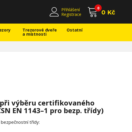
0
Přihlášení
0 Kč
Registrace
ezory
Trezorové dveře
Ostatní
a místnosti
 při výběru certifikovaného
SN EN 1143–1 pro bezp. třídy)
bezpečnostní třídy: