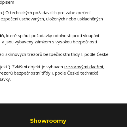
edpisem
Sb.) O technických požadavcích pro zabezpečení
abezpečení uschovaných, uložených nebo uskladněných
íň
, které splňují požadavky odolnosti proti vloupání
1 a jsou vybaveny zámkem s vysokou bezpečností
kaci skříňových trezorů bezpečnostní třídy I. podle České
bjekt“). Zvláštní objekt je vybaven
trezorovými dveřmi
,
trezorů bezpečnostní třídy I. podle České technické
davky.
Showroomy