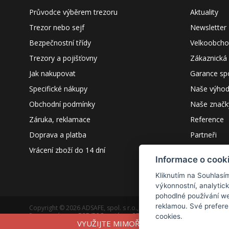
Průvodce výběrem trezoru
Aktuality
Trezor nebo sejf
Newsletter
Bezpečnostní třídy
Velkoobch
Trezory a pojišťovny
Zákaznická
Jak nakupovat
Garance sp
Specifické nákupy
Naše výho
Obchodní podmínky
Naše značk
Záruka, reklamace
Reference
Doprava a platba
Partneři
Vrácení zboží do 14 dní
Kontakty
Informace o cook
Kliknutím na Souhlasí
výkonnostní, analytic
pohodlné používání we
reklamou. Své prefere
Copyright © 2026 ADSAFE, spol. s r.o., Eshop řešení:
3solutions, spol. 
Provozováno na
B2B/B2C systému:
3ESHOP SmartShopper
cookies.
VYUŽIJTE MIMOŘÁDNOU AKCI A ZADEJTE
Verze webu pro PC.