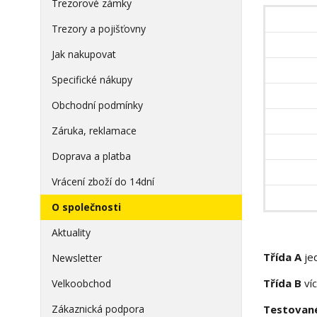
Trezorové zámky
Trezory a pojišťovny
Jak nakupovat
Specifické nákupy
Obchodní podmínky
Záruka, reklamace
Doprava a platba
Vrácení zboží do 14dní
O společnosti
Aktuality
Třída A
jed
Newsletter
Třída B
víc
Velkoobchod
Zákaznická podpora
Testované