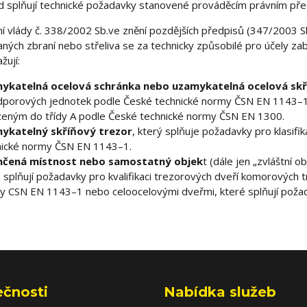
d splňují technické požadavky stanovené prováděcím právním př
ní vlády č. 338/2002 Sb.ve znění pozdějších předpisů (347/2003 
ných zbraní nebo střeliva se za technicky způsobilé pro účely z
žují:
ykatelná ocelová schránka nebo uzamykatelná ocelová skř
dporových jednotek podle České technické normy ČSN EN 1143–
zeným do třídy A podle České technické normy ČSN EN 1300.
ykatelný skříňový trezor
, který splňuje požadavky pro klasifi
nické normy ČSN EN 1143–1.
čená místnost nebo samostatný objek
t (dále jen „zvláštní o
 splňují požadavky pro kvalifikaci trezorových dveří komorových 
y CSN EN 1143–1 nebo celoocelovými dveřmi, které splňují poža
ečnosti
Nabídka služeb