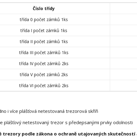
Číslo třídy
třída 0 počet zámků 1ks
třída I počet zámků 1ks
třída II počet zámků 1ks
třída III počet zámků 1ks
třída IV počet zámků 2ks
třída V počet zámků 2ks
třída VI počet zámků 2ks
no i více plášťová netestovaná trezorová skříň
e plášťový netestovaný trezor s předepsanými prvky odolnosti
 trezory podle zákona o ochraně utajovaných skutečností a 