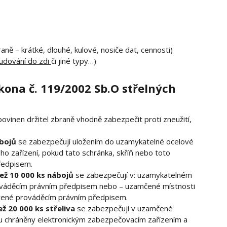
aně – krátké, dlouhé, kulové, nosiče dat, cennosti)
budování do zdi
či jiné typy…)
ona č. 119/2002 Sb.O střelných
povinen držitel zbraně vhodně zabezpečit proti zneužití,
ábojů
se zabezpečují uložením do uzamykatelné ocelové
o zařízení, pokud tato schránka, skříň nebo toto
ředpisem.
ež 10 000 ks nábojů
se zabezpečují v: uzamykatelném
ováděcím právním předpisem nebo – uzamčené místnosti
vené prováděcím právním předpisem.
ž 20 000 ks střeliva
se zabezpečují v uzamčené
 chráněny elektronickým zabezpečovacím zařízením a