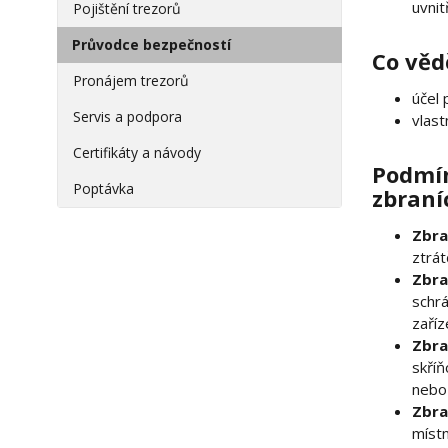
uvnit
Pojištění trezorů
Průvodce bezpečností
Co věd
Pronájem trezorů
účel 
Servis a podpora
vlast
Certifikáty a návody
Podmín
Poptávka
zbraní
Zbr
ztrát
Zbr
schrá
zaří
Zbr
skří
nebo
Zbr
míst