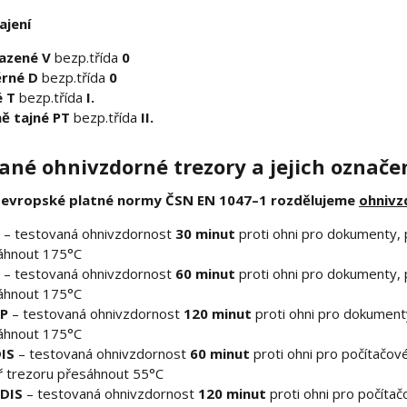
ajení
azené V
bezp.třída
0
rné D
bezp.třída
0
é T
bezp.třída
I.
ně tajné PT
bezp.třída
II.
ané ohnivzdorné trezory a jejich označe
oevropské platné normy ČSN EN 1047–1 rozdělujeme
ohnivz
– testovaná ohnivzdornost
30 minut
proti ohni pro dokumenty, p
áhnout 175°C
– testovaná ohnivzdornost
60 minut
proti ohni pro dokumenty, p
áhnout 175°C
P
– testovaná ohnivzdornost
120 minut
proti ohni pro dokumenty
áhnout 175°C
IS
– testovaná ohnivzdornost
60 minut
proti ohni pro počítačové
ř trezoru přesáhnout 55°C
DIS
– testovaná ohnivzdornost
120 minut
proti ohni pro počítač