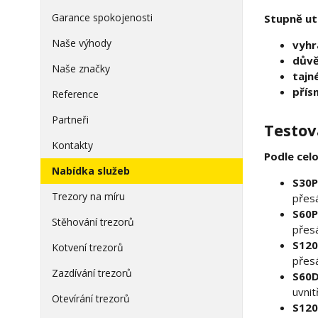
Garance spokojenosti
Stupně ut
Naše výhody
vyhr
důvě
Naše značky
tajn
přís
Reference
Partneři
Testov
Kontakty
Podle cel
Nabídka služeb
S30P
Trezory na míru
přes
S60P
Stěhování trezorů
přes
S120
Kotvení trezorů
přes
Zazdívání trezorů
S60D
uvnit
Otevírání trezorů
S120