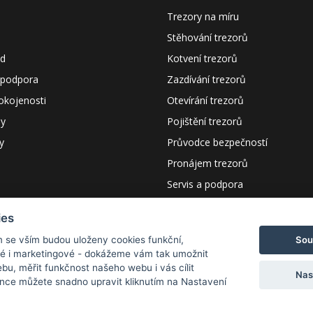
Trezory na míru
Stěhování trezorů
od
Kotvení trezorů
 podpora
Zazdívání trezorů
okojenosti
Otevírání trezorů
dy
Pojištění trezorů
y
Průvodce bezpečností
Pronájem trezorů
Servis a podpora
Certifikáty a návody
ies
Poptávka
Sou
m se vším budou uloženy cookies funkční,
ké i marketingové - dokážeme vám tak umožnit
bu, měřit funkčnost našeho webu i vás cílit
Nas
nce můžete snadno upravit kliknutím na Nastavení
s r.o.
 V KOŠÍKU NA
WWW.ADSAFE.CZ
KÓD
CHCI10
A ZÍSKEJTE SLE