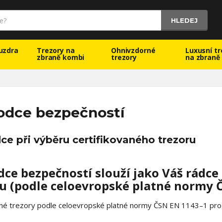
HLEDEJ
uzdra
Trezory na
Ohnivzdorné
Luxusní tr
zbraně kombi
trezory
na zbraně
odce bezpečností
ce při výběru certifikovaného trezoru
ce bezpečností slouží jako Váš rádce
u (podle celoevropské platné normy Č
ané trezory podle celoevropské platné normy ČSN EN 1143–1 pro 