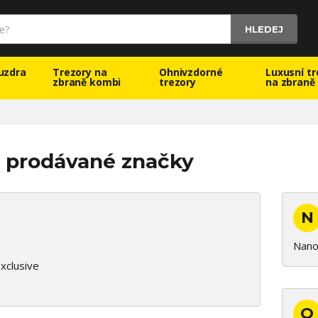
HLEDEJ
uzdra
Trezory na
Ohnivzdorné
Luxusní tr
zbraně kombi
trezory
na zbraně
 prodávané značky
N
Nano
xclusive
O