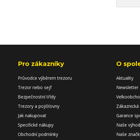
Pro zákazníky
O spol
Průvodce výběrem trezoru
Aktuality
Trezor nebo sejf
Newsletter
Bezpečnostní třídy
Velkoobch
Trezory a pojišťovny
Zákaznická
Jak nakupovat
Garance sp
Specifické nákupy
Naše výho
Obchodní podmínky
Naše značk