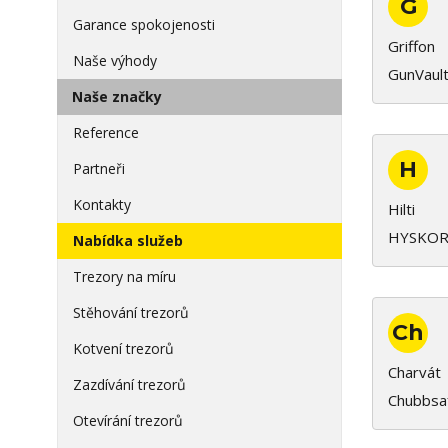
G
Garance spokojenosti
Griffon
Naše výhody
GunVaul
Naše značky
Reference
H
Partneři
Kontakty
Hilti
HYSKOR
Nabídka služeb
Trezory na míru
Stěhování trezorů
Ch
Kotvení trezorů
Charvát
Zazdívání trezorů
Chubbsa
Otevírání trezorů