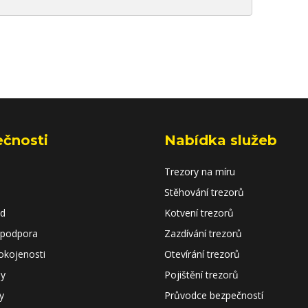
ečnosti
Nabídka služeb
Trezory na míru
Stěhování trezorů
od
Kotvení trezorů
 podpora
Zazdívání trezorů
okojenosti
Otevírání trezorů
dy
Pojištění trezorů
y
Průvodce bezpečností