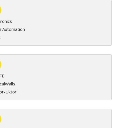
ronics
h Automation
R
FE
calWalls
or-Liktor