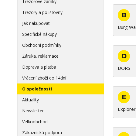
Trezorové zámky
Trezory a pojišťovny
B
Jak nakupovat
Burg Wä
Specifické nákupy
Obchodní podmínky
D
Záruka, reklamace
Doprava a platba
DORS
Vrácení zboží do 14dní
O společnosti
E
Aktuality
Explorer
Newsletter
Velkoobchod
Zákaznická podpora