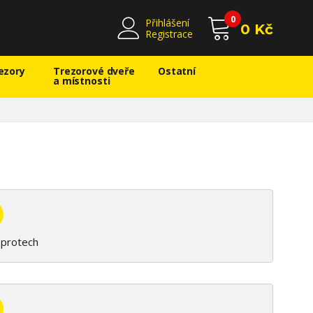
0
Přihlášení
0 Kč
Registrace
ezory
Trezorové dveře
Ostatní
a místnosti
protech