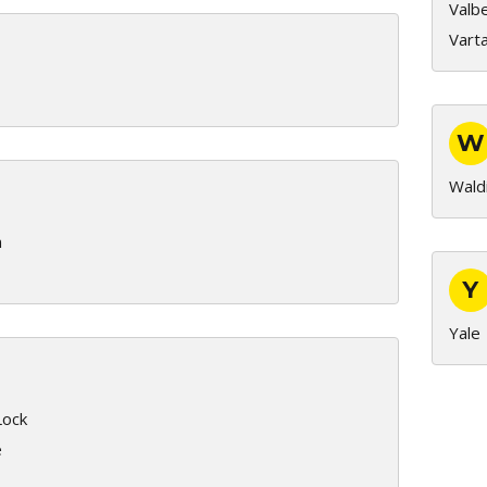
Valb
Vart
W
Wald
n
Y
Yale
Lock
e