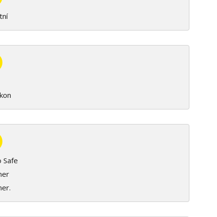
tní
ikon
o Safe
ner
ner.