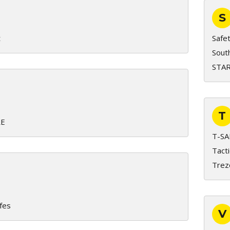
S
t
Safet
Sout
STA
T
E
T-SA
Tacti
Trez
fes
V