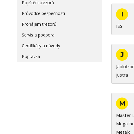
Pojištění trezorů
I
Průvodce bezpečností
Pronájem trezorů
ISS
Servis a podpora
Certifikáty a návody
J
Poptávka
Jablotro
Justra
M
Master 
Megalin
Metalk