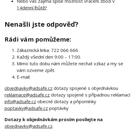
Nebo vás zajímá spíše možnost vrácení zboží v
14denní lhůtě?
Nenašli jste odpověď?
Rádi vám pomůžeme:
Zákaznická linka: 722 066 666
Každý všední den 9:00 – 17:00.
Mimo tuto dobu nám můžete nechat vzkaz a my se
vám ozveme zpět.
E-mail:
objednavky@adsafe.cz
dotazy spojené s objednávkou
reklamace@adsafe.cz
dotazy spojené s případnou reklamací
info@adsafe.cz
obecné dotazy a připomínky
poptavky@adsafe.cz
poptávky
Dotazy k objednávkám prosím posílejte na
objednavky@adsafe.cz
.