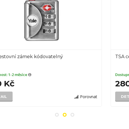
TSA cestovní zámek kódovatelný, antr
Dostupnost:
4-6 týdnů
280 Kč
Porovnat
DETAIL