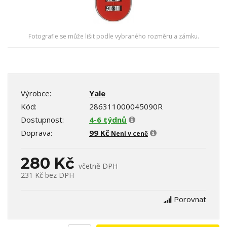
Fotografie se může lišit podle vybraného rozměru a zámku.
Výrobce:
Yale
Kód:
286311000045090R
Dostupnost:
4-6 týdnů
Doprava:
99 Kč
Není v ceně
280 Kč
včetně DPH
231 Kč
bez DPH
Porovnat