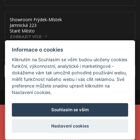
Showroom Frýdek-Místek
Jamnická 223
Staré Město
ZOBRAZIT VÍCE
Informace o cookies
Akce, slevy a novinky přímo na
Kliknutím na Souhlasím se vším budou uloženy cookies
funkční, výkonnostní, analytické i marketingové -
OK
dokážeme vám tak umožnit pohodlné používání webu,
měřit funkčnost našeho webu i vás cílit reklamou. Své
preference můžete snadno upravit kliknutím na
Nastavení cookies.
Copyright © 2026 ADSAFE, spol. s r.o., Eshop řešení:
3solutions, spol. s
r.o.
Provozováno na
B2B/B2C systému:
3ESHOP SmartShopper
Souhlasím se vším
VYUŽIJTE MIMOŘÁDNOU AKCI A ZADEJTE V KOŠÍKU NA
Verze webu pro PC.
WWW.ADSAFE.CZ
KÓD
CHCI10
A ZÍSKEJTE SLEVU 10% NA
VYBRANÉ PRODUKTY ROTTNER,
Nastavení cookies
NEBO S KÓDEM
BONUS3
SLEVU 3% NA VŠE OSTATNÍ :-).
Prodejna Praha: prázdninová otevírací doba po-pá 9.00-
14.00hod.