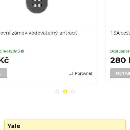
TSA cestovní zámek kódovatelný, červený
Dostupnost:
4-6 týdnů
280 Kč
ovnat
Por
DETAIL
Yale